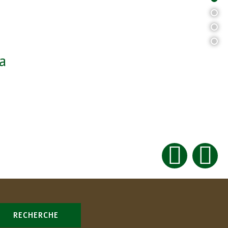
2
3
4
hambres de charme
RESERVE MAINTENANT