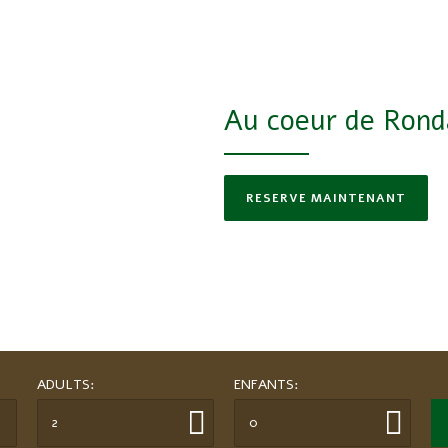
C
ADULTS:
ENFANTS:
2
0