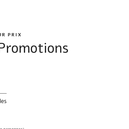
UR PRIX
Promotions
les
les