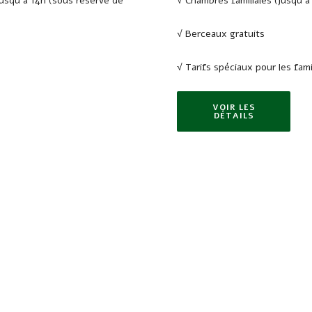
jusqu’à 14h (sous réserve de
√ Chambres familiales (jusqu’à
√ Berceaux gratuits
√ Tarifs spéciaux pour les fami
VOIR LES
DÉTAILS