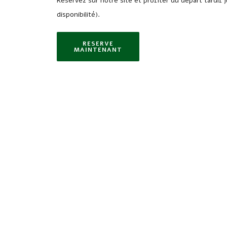
Réservez sur notre site et profiter du départ tardif 
disponibilité).
RESERVE
MAINTENANT