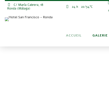
C/ María Cabrera, 18
24 h
22/34°C
Ronda (Málaga)
ACCUEIL
GALERIE