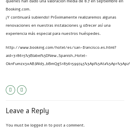
quienes han dado una valoración media de 8.7 en septiembre en
Booking.com.
¡Y continuará subiendo! Próximamente realizaremos algunas
renovaciones en nuestras instalaciones y ofrecer así una
experiencia más especial para nuestros huéspedes.
http://www.booking.com/hotel/es/san-francisco.es.html?
aid=318615%3Blabel%3DNew_Spanish_Hotel-
OknFumzx3xABJWd3_bBmQgS18361599745%3Apl%3Ata%3Ap1%3Ap2%3A
Leave a Reply
You must be
logged in
to post a comment.